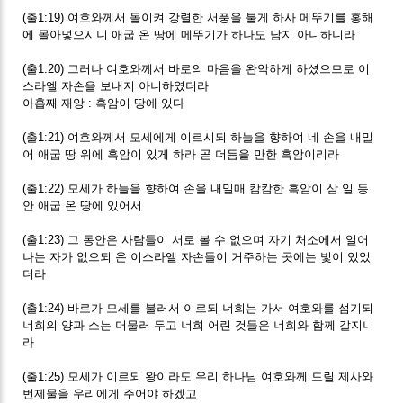
(출1:19) 여호와께서 돌이켜 강렬한 서풍을 불게 하사 메뚜기를 홍해
에 몰아넣으시니 애굽 온 땅에 메뚜기가 하나도 남지 아니하니라
(출1:20) 그러나 여호와께서 바로의 마음을 완악하게 하셨으므로 이
스라엘 자손을 보내지 아니하였더라
아홉째 재앙 : 흑암이 땅에 있다
(출1:21) 여호와께서 모세에게 이르시되 하늘을 향하여 네 손을 내밀
어 애굽 땅 위에 흑암이 있게 하라 곧 더듬을 만한 흑암이리라
(출1:22) 모세가 하늘을 향하여 손을 내밀매 캄캄한 흑암이 삼 일 동
안 애굽 온 땅에 있어서
(출1:23) 그 동안은 사람들이 서로 볼 수 없으며 자기 처소에서 일어
나는 자가 없으되 온 이스라엘 자손들이 거주하는 곳에는 빛이 있었
더라
(출1:24) 바로가 모세를 불러서 이르되 너희는 가서 여호와를 섬기되
너희의 양과 소는 머물러 두고 너희 어린 것들은 너희와 함께 갈지니
라
(출1:25) 모세가 이르되 왕이라도 우리 하나님 여호와께 드릴 제사와
번제물을 우리에게 주어야 하겠고