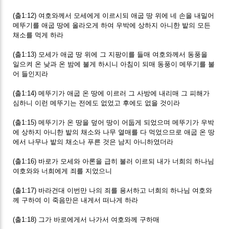
(출1:12) 여호와께서 모세에게 이르시되 애굽 땅 위에 네 손을 내밀어
메뚜기를 애굽 땅에 올라오게 하여 우박에 상하지 아니한 밭의 모든
채소를 먹게 하라
(출1:13) 모세가 애굽 땅 위에 그 지팡이를 들매 여호와께서 동풍을
일으켜 온 낮과 온 밤에 불게 하시니 아침이 되매 동풍이 메뚜기를 불
어 들인지라
(출1:14) 메뚜기가 애굽 온 땅에 이르러 그 사방에 내리매 그 피해가
심하니 이런 메뚜기는 전에도 없었고 후에도 없을 것이라
(출1:15) 메뚜기가 온 땅을 덮어 땅이 어둡게 되었으며 메뚜기가 우박
에 상하지 아니한 밭의 채소와 나무 열매를 다 먹었으므로 애굽 온 땅
에서 나무나 밭의 채소나 푸른 것은 남지 아니하였더라
(출1:16) 바로가 모세와 아론을 급히 불러 이르되 내가 너희의 하나님
여호와와 너희에게 죄를 지었으니
(출1:17) 바라건대 이번만 나의 죄를 용서하고 너희의 하나님 여호와
께 구하여 이 죽음만은 내게서 떠나게 하라
(출1:18) 그가 바로에게서 나가서 여호와께 구하매