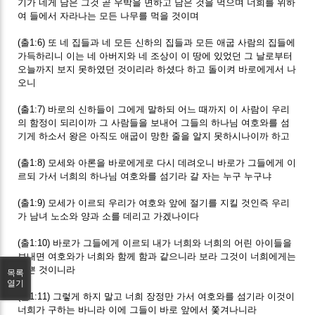
기가 네게 남은 그것 곧 우박을 면하고 남은 것을 먹으며 너희를 위하
여 들에서 자라나는 모든 나무를 먹을 것이며
(출1:6) 또 네 집들과 네 모든 신하의 집들과 모든 애굽 사람의 집들에
가득하리니 이는 네 아버지와 네 조상이 이 땅에 있었던 그 날로부터
오늘까지 보지 못하였던 것이리라 하셨다 하고 돌이켜 바로에게서 나
오니
(출1:7) 바로의 신하들이 그에게 말하되 어느 때까지 이 사람이 우리
의 함정이 되리이까 그 사람들을 보내어 그들의 하나님 여호와를 섬
기게 하소서 왕은 아직도 애굽이 망한 줄을 알지 못하시나이까 하고
(출1:8) 모세와 아론을 바로에게로 다시 데려오니 바로가 그들에게 이
르되 가서 너희의 하나님 여호와를 섬기라 갈 자는 누구 누구냐
(출1:9) 모세가 이르되 우리가 여호와 앞에 절기를 지킬 것인즉 우리
가 남녀 노소와 양과 소를 데리고 가겠나이다
(출1:10) 바로가 그들에게 이르되 내가 너희와 너희의 어린 아이들을
보내면 여호와가 너희와 함께 함과 같으니라 보라 그것이 너희에게는
나쁜 것이니라
목록
열기
(출1:11) 그렇게 하지 말고 너희 장정만 가서 여호와를 섬기라 이것이
너희가 구하는 바니라 이에 그들이 바로 앞에서 쫓겨나니라