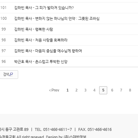
101
김하빈 목사 - 그 피가 발라져 있습니까?
100
김하빈 목사 - 변하지 않는 하나님의 언약 : 그릇된 조바심
99
김하빈 목사 - 행복한 사람
98
김하빈 목사 - 처음 사랑을 회복하라
97
김하빈 목사 - 마음의 중심을 예수님께 향하여
96
박근호 목사 - 촌스럽고 투박한 신앙
검색
Prev
1
2
3
4
5
6
7
8
 동구 고관로 89 | TEL. 051-466-4611~7 | FAX. 051-466-4616
수정동교회 All right reseved. Design by
(주)스데반정보