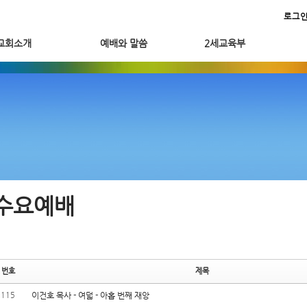
메뉴 건너뛰기
로그
교회소개
예배와 말씀
2세교육부
수요예배
번호
제목
115
이건호 목사 - 여덟 - 아홉 번째 재앙