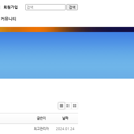
인
회원가입
커뮤니티
Li
Zi
G
st
n
al
글쓴이
날짜
e
le
ry
최고관리자
2024.01.24